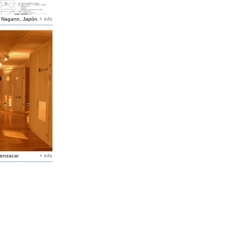
 Nagano, Japón.
+ info
Benzacar
+ info