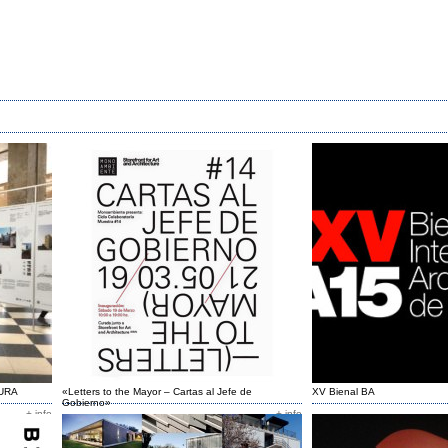
URA
«Letters to the Mayor – Cartas al Jefe de
XV Bienal BA
Gobierno»
+ info
+ info