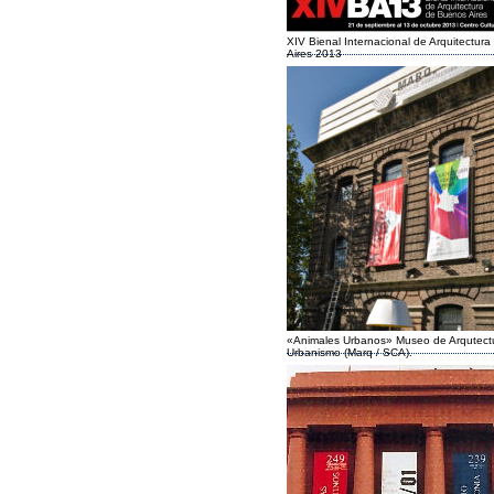
XIV Bienal Internacional de Arquitectur
Aires 2013
«Animales Urbanos» Museo de Arqutect
Urbanismo (Marq / SCA).