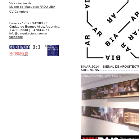
Vice director del
Museo de Maquetas FADU-UBA
CV Completo
Besares 1767 C1429DHC
Ciudad de Buenos Aires, Argentina
T 4703-5330 | F 4703-4951
info@barquitectura.com.ar
facebook
BIA AR 2014 – BIENAL DE ARQUITECT
ARGENTINA