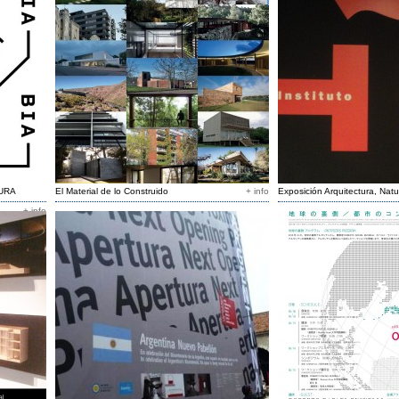
URA
El Material de lo Construido
+ info
Exposición Arquitectura, Nat
+ info