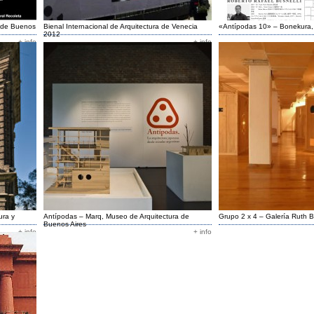
a de Buenos
Bienal Internacional de Arquitectura de Venecia
«Antípodas 10» – Bonekura,
2012
+ info
+ info
ura y
Antípodas – Marq, Museo de Arquitectura de
Grupo 2 x 4 – Galería Ruth 
Buenos Aires
+ info
+ info