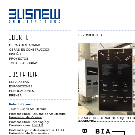
EXPOSICIONES
OBRAS DESTACADAS
OBRAS EN CONSTRUCCIÓN
DISEÑO
PROYECTOS
TODAS LAS OBRAS
CURADURÍAS
EXPOSICIONES
PUBLICACIONES
PRENSA
Roberto Busnelli
Titular Busnelli Arquitectura
Profesor Titular, Facultad de Arquitectura,
Universidad de Palermo
BIA AR 2016 – BIENAL DE ARQUITECT
ARGENTINA
Profesor Titular Tecnología y
Construcciones,
UNSAM
Profesor Adjunto de Arquitectura, FADU,
Universidad de Buenos Aires