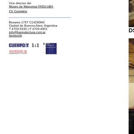
Vice director del
Museo de Maquetas FADU-UBA
CV Completo
Besares 1767 C1429DHC
Ciudad de Buenos Aires, Argentina
D
T 4703-5330 | F 4703-4951
info@barquitectura.com.ar
facebook