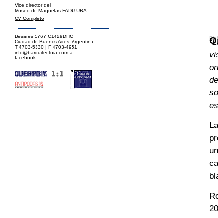
Vice director del
Museo de Maquetas FADU-UBA
CV Completo
Besares 1767 C1429DHC
O
Rig
“L
Ciudad de Buenos Aires, Argentina
T 4703-5330 | F 4703-4951
info@barquitectura.com.ar
vi
facebook
or
de
so
es
La
pr
un
ca
bl
Ro
20