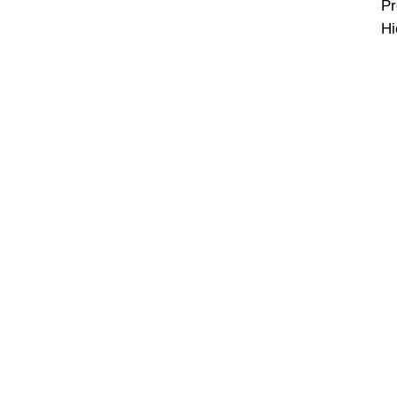
P
Hi
B