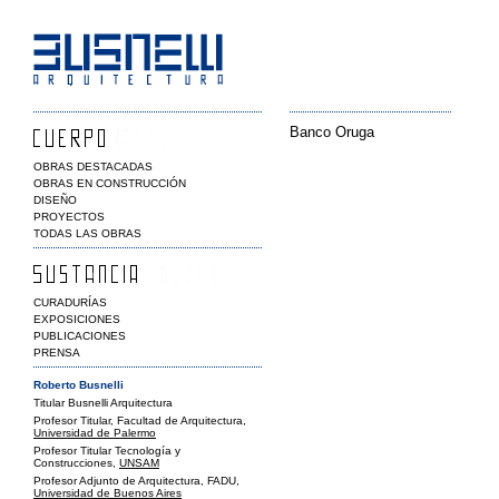
Banco Oruga
OBRAS DESTACADAS
OBRAS EN CONSTRUCCIÓN
DISEÑO
PROYECTOS
TODAS LAS OBRAS
CURADURÍAS
EXPOSICIONES
PUBLICACIONES
PRENSA
Roberto Busnelli
Titular Busnelli Arquitectura
Profesor Titular, Facultad de Arquitectura,
Universidad de Palermo
Profesor Titular Tecnología y
Construcciones,
UNSAM
Profesor Adjunto de Arquitectura, FADU,
Universidad de Buenos Aires