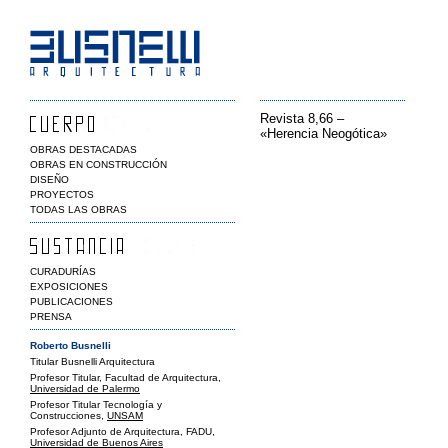
Revista 8,66 –
«Herencia Neogótica»
OBRAS DESTACADAS
OBRAS EN CONSTRUCCIÓN
DISEÑO
PROYECTOS
TODAS LAS OBRAS
CURADURÍAS
EXPOSICIONES
PUBLICACIONES
PRENSA
Roberto Busnelli
Titular Busnelli Arquitectura
Profesor Titular, Facultad de Arquitectura,
Universidad de Palermo
Profesor Titular Tecnología y
Construcciones,
UNSAM
Profesor Adjunto de Arquitectura, FADU,
Universidad de Buenos Aires