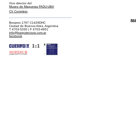
Vice director del
Museo de Maquetas FADU-UBA
CV Completo
86
Besares 1767 C1429DHC
Ciudad de Buenos Aires, Argentina
T 4703-5330 | F 4703-4951
info@barquitectura.com.ar
facebook